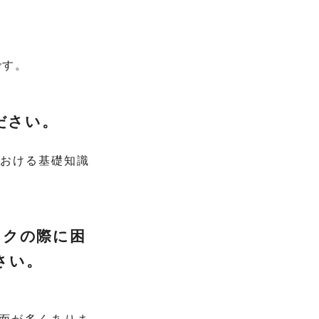
です。
ださい。
における基礎知識
ックの際に困
さい。