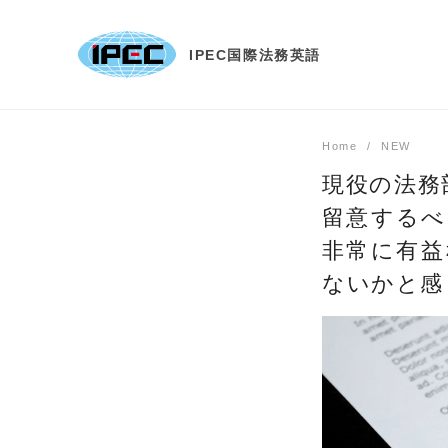
Skip
to
IPEC国際法務英語
content
Home
NEW
現役の法務
留意するべ
非常に有益
ないかと感