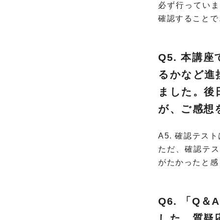
必ず行っていま
確認することで
Q5.
本講座
るかなど進
ました。後
が、ご感想
A5. 確認テ
ただ、確認テス
がたかったと感
Q6. 「
した。質疑