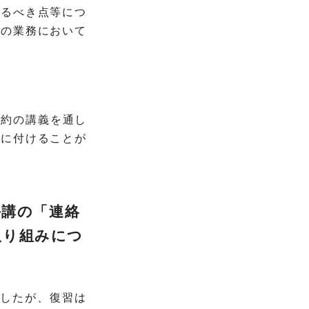
するべき点等につ
々の業務において
契約の講義を通し
身に付けることが
毎講の
「連絡
取り組みにつ
ましたが、復習は