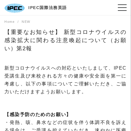
Skip
IPEC国際法務英語
to
content
Home
NEW
【重要なお知らせ】 新型コロナウイルスの
感染拡大に関わる注意喚起について（お願
い）第2報
新型コロナウイルスへの対応といたしまして、IPEC
受講生及び来校される方々の健康や安全面を第一に
考慮し、以下の事項についてご理解いただき、ご協
力いただけますようお願いします。
【感染予防のためのお願い】
・発熱、咳、鼻水などの症状を伴う体調不良を訴え
る場合は、ご受講を控えていただき、速やかに医療